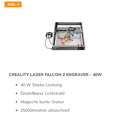
-600,- €
CREA­LI­TY LASER FAL­CON 2 EN­GRA­VER - 40W
40 W Star­ke Leis­tung
Ein­stell­ba­rer Licht­strahl
Ma­gi­sche bunte Gra­vur
25000mm/min ul­tra­schnell