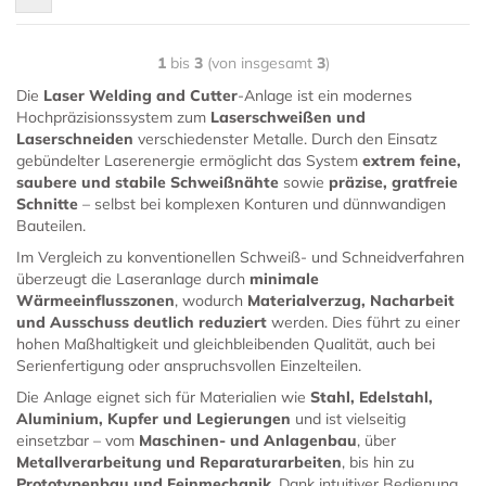
1
bis
3
(von insgesamt
3
)
Die
Laser Welding and Cutter
-Anlage ist ein modernes
Hochpräzisionssystem zum
Laserschweißen und
Laserschneiden
verschiedenster Metalle. Durch den Einsatz
gebündelter Laserenergie ermöglicht das System
extrem feine,
saubere und stabile Schweißnähte
sowie
präzise, gratfreie
Schnitte
– selbst bei komplexen Konturen und dünnwandigen
Bauteilen.
Im Vergleich zu konventionellen Schweiß- und Schneidverfahren
überzeugt die Laseranlage durch
minimale
Wärmeeinflusszonen
, wodurch
Materialverzug, Nacharbeit
und Ausschuss deutlich reduziert
werden. Dies führt zu einer
hohen Maßhaltigkeit und gleichbleibenden Qualität, auch bei
Serienfertigung oder anspruchsvollen Einzelteilen.
Die Anlage eignet sich für Materialien wie
Stahl, Edelstahl,
Aluminium, Kupfer und Legierungen
und ist vielseitig
einsetzbar – vom
Maschinen- und Anlagenbau
, über
Metallverarbeitung und Reparaturarbeiten
, bis hin zu
Prototypenbau und Feinmechanik
. Dank intuitiver Bedienung,