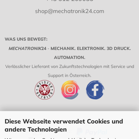
shop@mechatronik24.com
WAS UNS BEWEGT:
MECHATRONIK
24
-
MECHANIK. ELEKTRONIK. 3D DRUCK.
AUTOMATION.
Verlässlicher Lieferant von Zukunftstechnologien mit Service und
Support in Österreich.
Diese Webseite verwendet Cookies und
VERSAND UND ZAHLUNG:
andere Technologien
VORAUSKASSE