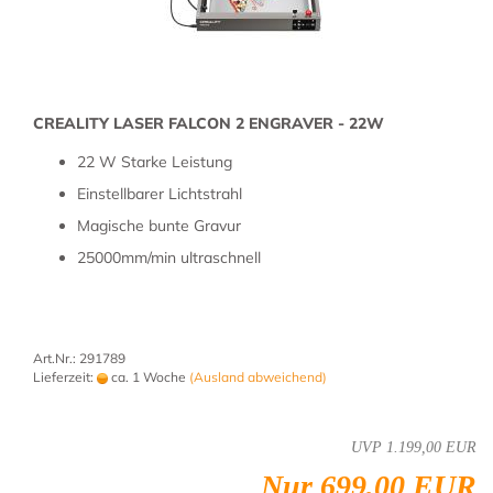
CREA­LI­TY LASER FAL­CON 2 EN­GRA­VER - 22W
22 W Star­ke Leis­tung
Ein­stell­ba­rer Licht­strahl
Ma­gi­sche bunte Gra­vur
25000mm/min ul­tra­schnell
Art.Nr.: 291789
Lieferzeit:
ca. 1 Woche
(Ausland abweichend)
UVP 1.199,00 EUR
Nur 699,00 EUR