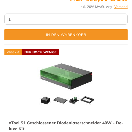
inkl. 20% MwSt. zzgl.
Versand
IN DEN WARENKORB
-566,- €
NUR NOCH WENIGE
xTool S1 Ge­schlos­se­ner Di­oden­la­ser­schnei­der 40W - De­
lu­xe Kit