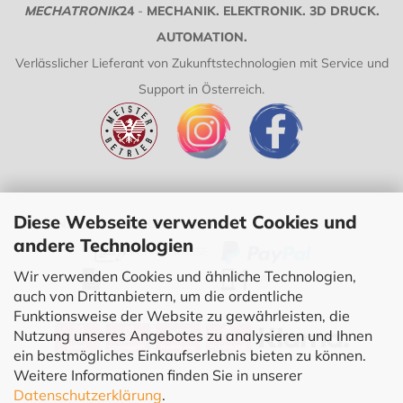
MECHATRONIK
24
-
MECHANIK. ELEKTRONIK. 3D DRUCK.
AUTOMATION.
Verlässlicher Lieferant von Zukunftstechnologien mit Service und
Support in Österreich.
Diese Webseite verwendet Cookies und
VERSAND UND ZAHLUNG:
andere Technologien
VORAUSKASSE
Wir verwenden Cookies und ähnliche Technologien,
RECHNUNG
NACHNAHME
auch von Drittanbietern, um die ordentliche
Funktionsweise der Website zu gewährleisten, die
Nutzung unseres Angebotes zu analysieren und Ihnen
ein bestmögliches Einkaufserlebnis bieten zu können.
Weitere Informationen finden Sie in unserer
Datenschutzerklärung
.