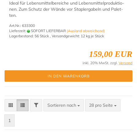
Ideal für Le­bens­mit­tel­be­rei­che und Le­bens­mit­tel­pro­duk­tio­
nen. Zum Schutz der Wände vor Stap­ler­ga­beln und Pa­let­
ten.
Art.Nr.: 633300
Lieferzeit:
SOFORT LIEFERBAR
(Ausland abweichend)
Lagerbestand: 56 Stück , Versandgewicht:
12
kg je Stück
159,00 EUR
inkl. 20% MwSt. zzgl.
Versand
IN DEN WARENKORB
Sortieren nach
28 pro Seite
1