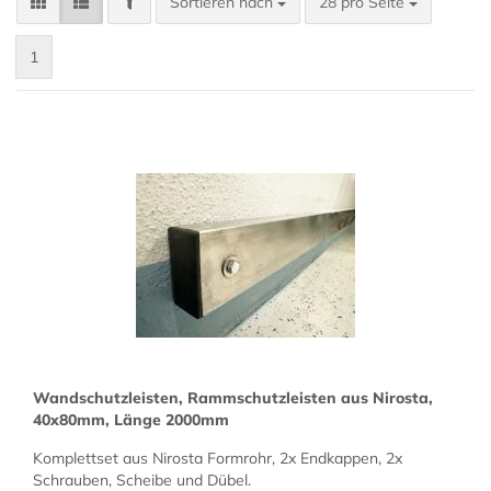
Sortieren nach
28 pro Seite
1
Wand­schutz­leis­ten, Ramm­schutz­leis­ten aus Ni­ros­ta,
40x80mm, Länge 2000mm
Kom­plett­set aus Ni­ros­ta Form­rohr, 2x End­kap­pen, 2x
Schrau­ben, Schei­be und Dübel.